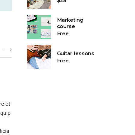
$25
Marketing
course
Free
s
Guitar lessons
Free
re et
iquip
ficia