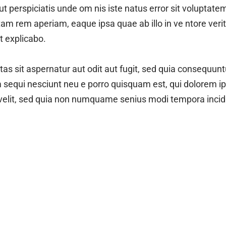
ut perspiciatis unde om nis iste natus error sit voluptate
 rem aperiam, eaque ipsa quae ab illo in ve ntore verit
t explicabo.
 sit aspernatur aut odit aut fugit, sed quia consequunt
m sequi nesciunt neu e porro quisquam est, qui dolorem 
ci velit, sed quia non numquame senius modi tempora inci