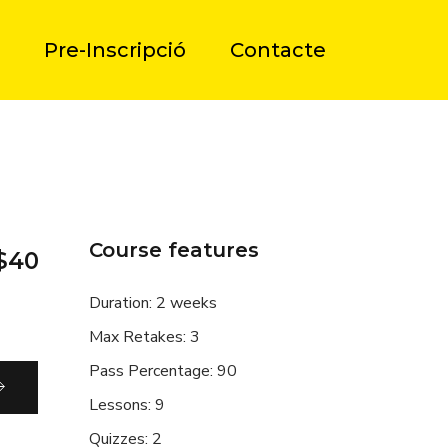
Pre-Inscripció
Contacte
Course features
$40
Duration:
2 weeks
Max Retakes:
3
Pass Percentage:
90
Lessons:
9
Quizzes:
2