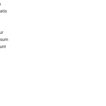
m
atis
ur
ipsum
dunt